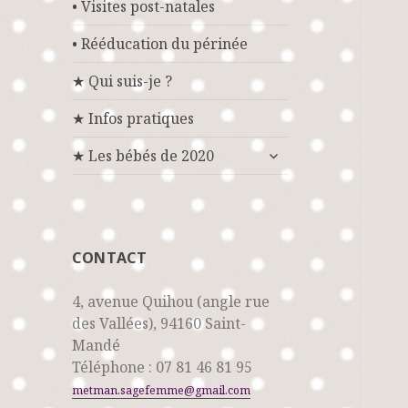
• Visites post-natales
• Rééducation du périnée
★ Qui suis-je ?
★ Infos pratiques
ouvrir
★ Les bébés de 2020
le
sous-
menu
CONTACT
4, avenue Quihou (angle rue
des Vallées), 94160 Saint-
Mandé
Téléphone : 07 81 46 81 95
metman.sagefemme@gmail.com