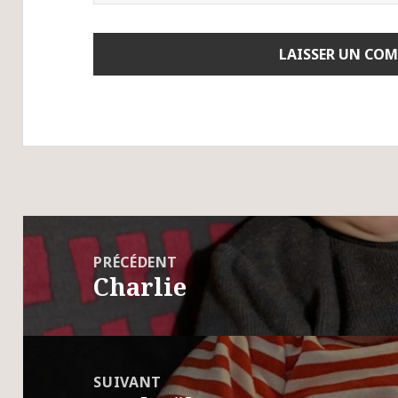
Navigation
de
PRÉCÉDENT
Charlie
l’article
Article
précédent :
SUIVANT