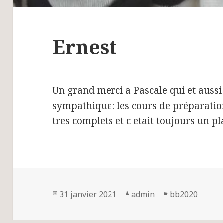
Ernest
Un grand merci a Pascale qui et aussi
sympathique: les cours de préparation
tres complets et c etait toujours un pl
Publié
31 janvier 2021
Auteur
admin
Catégories
bb2020
le