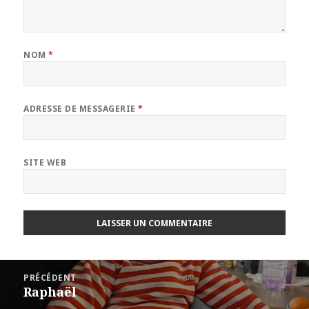
NOM
*
ADRESSE DE MESSAGERIE
*
SITE WEB
Navigation
PRÉCÉDENT
de
Raphaël
Article
l’article
précédent :