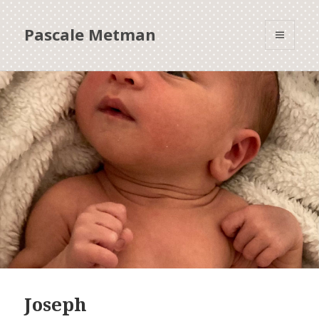
Pascale Metman
MENU
ET
WIDGETS
Joseph