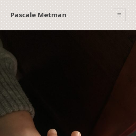
Pascale Metman
MENU
ET
WIDGETS