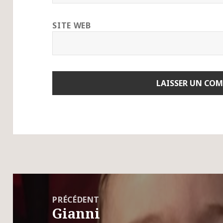
SITE WEB
Navigation
de
PRÉCÉDENT
Gianni
l’article
Article