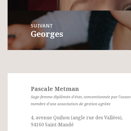
précédent :
SUIVANT
Georges
Article
suivant :
Pascale Metman
Sage-femme diplômée d'état, conventionnée par l'assu
membre d'une association de gestion agréée
4, avenue Quihou (angle rue des Vallées),
94160 Saint-Mandé