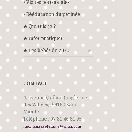
• Visites post-natales
• Rééducation du périnée
★ Qui suis-je ?
★ Infos pratiques
ouvrir
★ Les bébés de 2020
le
sous-
menu
CONTACT
4, avenue Quihou (angle rue
des Vallées), 94160 Saint-
Mandé
Téléphone : 07 81 46 81 95
metman.sagefemme@gmail.com