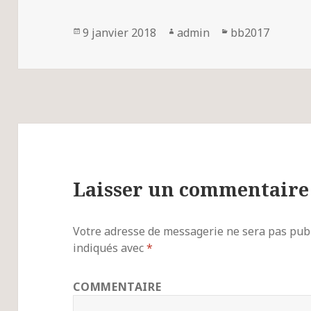
Publié
9 janvier 2018
Auteur
admin
Catégories
bb2017
le
Laisser un commentaire
Votre adresse de messagerie ne sera pas publ
indiqués avec
*
COMMENTAIRE