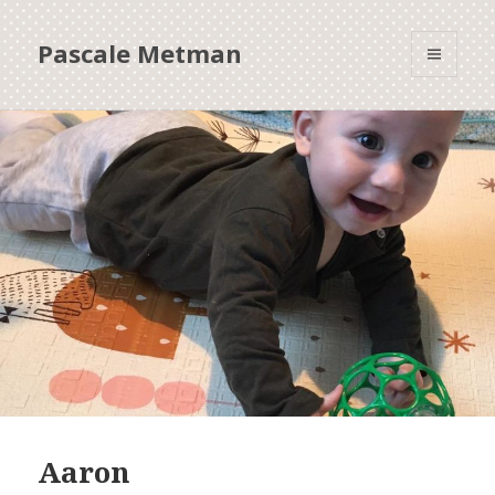
Pascale Metman
MENU
ET
WIDGETS
Aaron