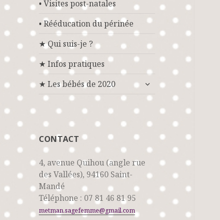
• Visites post-natales
• Rééducation du périnée
★ Qui suis-je ?
★ Infos pratiques
ouvrir
★ Les bébés de 2020
le
sous-
menu
CONTACT
4, avenue Quihou (angle rue
des Vallées), 94160 Saint-
Mandé
Téléphone : 07 81 46 81 95
metman.sagefemme@gmail.com