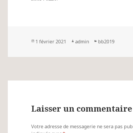
Publié
1 février 2021
Auteur
admin
Catégories
bb2019
le
Laisser un commentaire
Votre adresse de messagerie ne sera pas publ