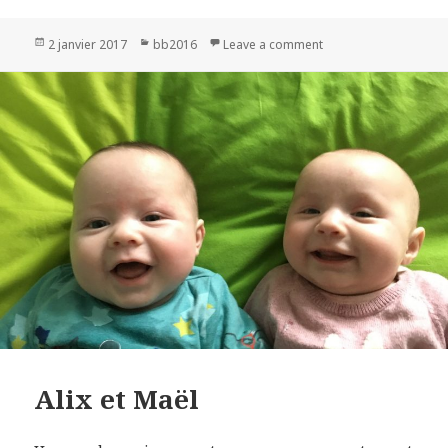
Publié
2 janvier 2017
Catégories
bb2016
Leave a comment
on Swann
le
Alix et Maël