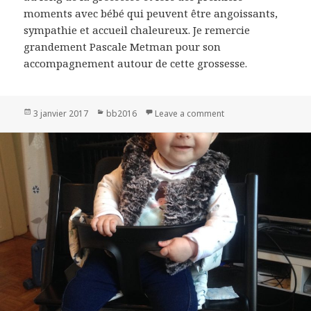
moments avec bébé qui peuvent être angoissants,
sympathie et accueil chaleureux. Je remercie
grandement Pascale Metman pour son
accompagnement autour de cette grossesse.
Publié
3 janvier 2017
Catégories
bb2016
Leave a comment
on Lino
le