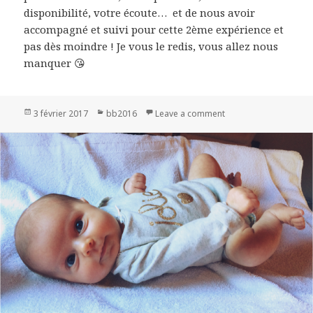
disponibilité, votre écoute… et de nous avoir
accompagné et suivi pour cette 2ème expérience et
pas dès moindre ! Je vous le redis, vous allez nous
manquer 😘
Publié
3 février 2017
Catégories
bb2016
Leave a comment
on Sasha & Gabrielle
le