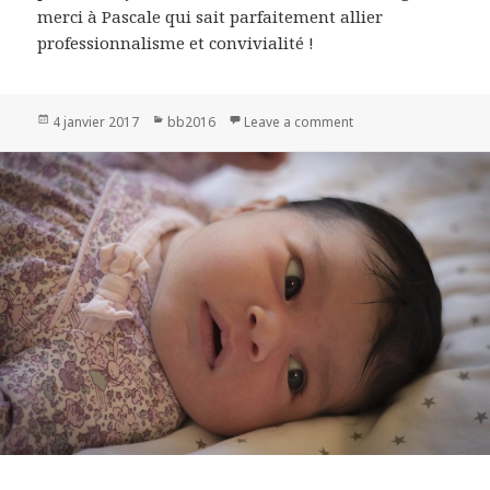
merci à Pascale qui sait parfaitement allier
professionnalisme et convivialité !
Publié
4 janvier 2017
Catégories
bb2016
Leave a comment
on Gabin
le