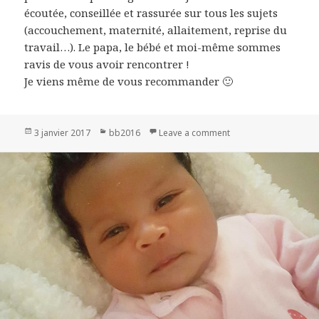
écoutée, conseillée et rassurée sur tous les sujets
(accouchement, maternité, allaitement, reprise du
travail…). Le papa, le bébé et moi-même sommes
ravis de vous avoir rencontrer !
Je viens même de vous recommander 🙂
Publié
3 janvier 2017
Catégories
bb2016
Leave a comment
on Arthur
le