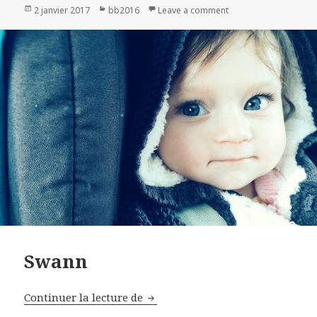
Publié
2 janvier 2017
Catégories
bb2016
Leave a comment
on Charlotte
le
Swann
Continuer la lecture de
Swann