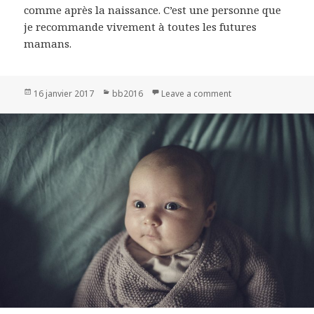
comme après la naissance. C’est une personne que
je recommande vivement à toutes les futures
mamans.
Publié
16 janvier 2017
Catégories
bb2016
Leave a comment
on Gabin
le