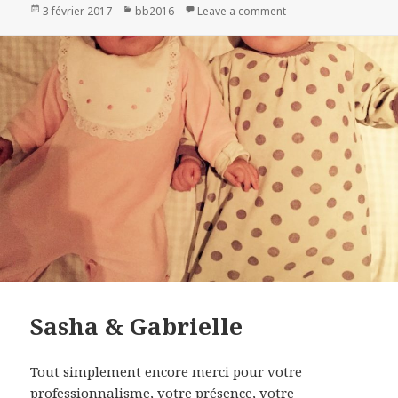
Publié
3 février 2017
Catégories
bb2016
Leave a comment
on Mila
le
Sasha & Gabrielle
Tout simplement encore merci pour votre
professionnalisme, votre présence, votre