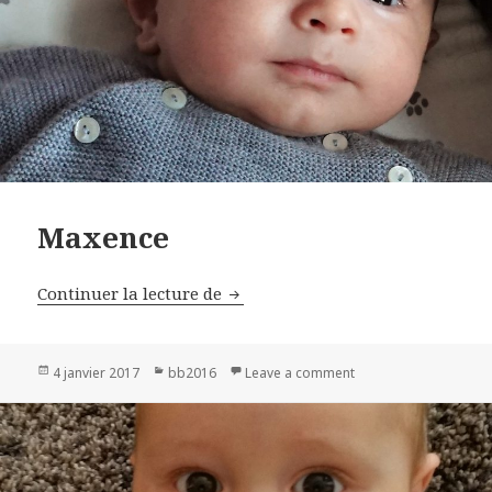
Maxence
Continuer la lecture de
Maxence
Publié
4 janvier 2017
Catégories
bb2016
Leave a comment
on Maxence
le