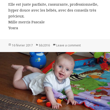
Elle est juste parfaite, rassurante, professionnelle,
hyper douce avec les bébés, avec des conseils très
précieux.
Mille mercis Pascale
Yosra
Publié
16 février 2017
Catégories
bb2016
Leave a comment
on Ines et Mehdi
le