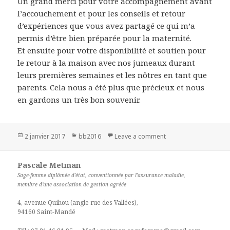
Un grand merci pour votre accompagnement avant
l’accouchement et pour les conseils et retour
d’expériences que vous avez partagé ce qui m’a
permis d’être bien préparée pour la maternité.
Et ensuite pour votre disponibilité et soutien pour
le retour à la maison avec nos jumeaux durant
leurs premières semaines et les nôtres en tant que
parents. Cela nous a été plus que précieux et nous
en gardons un très bon souvenir.
Publié
2 janvier 2017
Catégories
bb2016
Leave a comment
on Alix et Maël
le
Pascale Metman
Sage-femme diplômée d'état, conventionnée par l'assurance maladie,
membre d'une association de gestion agréée
4, avenue Quihou (angle rue des Vallées),
94160 Saint-Mandé