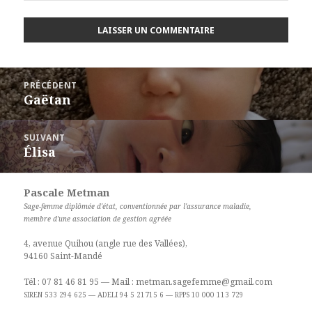
Navigation
PRÉCÉDENT
de
Gaëtan
Article
l’article
précédent :
SUIVANT
Élisa
Article
suivant :
Pascale Metman
Sage-femme diplômée d'état, conventionnée par l'assurance maladie,
membre d'une association de gestion agréée
4, avenue Quihou (angle rue des Vallées),
94160 Saint-Mandé
Tél : 07 81 46 81 95 — Mail :
metman.sagefemme@gmail.com
SIREN 533 294 625 — ADELI 94 5 21715 6 — RPPS 10 000 113 729