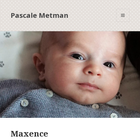
Pascale Metman
MENU
ET
WIDGETS
Maxence