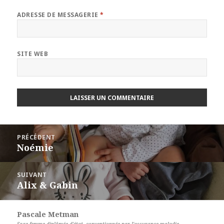
ADRESSE DE MESSAGERIE
*
SITE WEB
Navigation
PRÉCÉDENT
de
Noémie
Article
l’article
précédent :
SUIVANT
Alix & Gabin
Article
suivant :
Pascale Metman
Sage-femme diplômée d'état, conventionnée par l'assurance maladie,