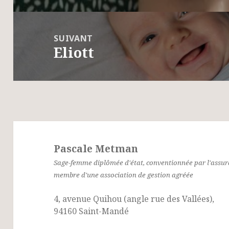
SUIVANT
Eliott
Article
suivant :
Pascale Metman
Sage-femme diplômée d'état, conventionnée par l'assu
membre d'une association de gestion agréée
4, avenue Quihou (angle rue des Vallées),
94160 Saint-Mandé