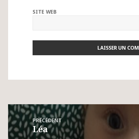
SITE WEB
Navigation
de
PRÉCÉDENT
Léa
l’article
Article
précédent :