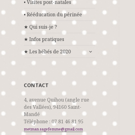
• Visites post-natales
• Rééducation du périnée
★ Qui suis-je ?
★ Infos pratiques
ouvrir
★ Les bébés de 2020
le
sous-
menu
CONTACT
4, avenue Quihou (angle rue
des Vallées), 94160 Saint-
Mandé
Téléphone : 07 81 46 81 95
metman.sagefemme@gmail.com