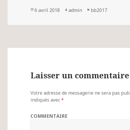
Publié
6 avril 2018
Auteur
admin
Catégories
bb2017
le
Laisser un commentaire
Votre adresse de messagerie ne sera pas publ
indiqués avec
*
COMMENTAIRE