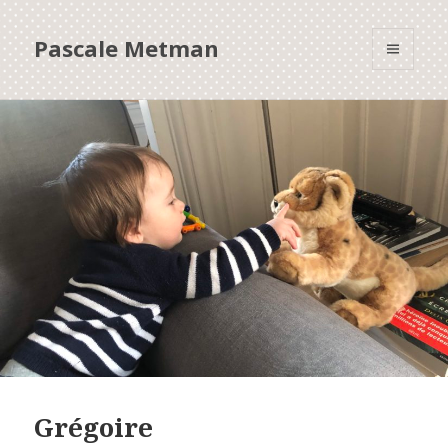
Pascale Metman
MENU
ET
WIDGETS
Grégoire