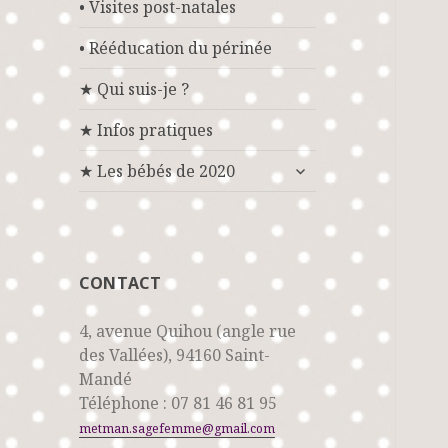
• Visites post-natales
• Rééducation du périnée
★ Qui suis-je ?
★ Infos pratiques
ouvrir
★ Les bébés de 2020
le
sous-
menu
CONTACT
4, avenue Quihou (angle rue
des Vallées), 94160 Saint-
Mandé
Téléphone : 07 81 46 81 95
metman.sagefemme@gmail.com