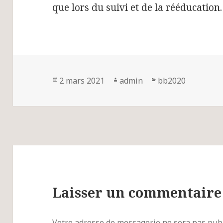
que lors du suivi et de la rééducation
Publié
2 mars 2021
Auteur
admin
Catégories
bb2020
le
Laisser un commentaire
Votre adresse de messagerie ne sera pas publ